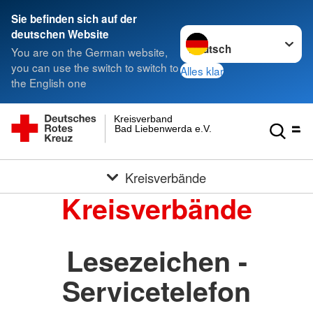
Sie befinden sich auf der
Sprache wechseln zu
deutschen Website
You are on the German website,
you can use the switch to switch to
Alles klar
the English one
Kreisverband
Bad Liebenwerda e.V.
Kreisverbände
Kreisverbände
Lesezeichen -
Servicetelefon