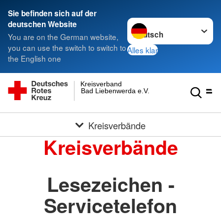
Sie befinden sich auf der
Sprache wechseln zu
deutschen Website
You are on the German website,
you can use the switch to switch to
Alles klar
the English one
Kreisverband
Bad Liebenwerda e.V.
Kreisverbände
Kreisverbände
Lesezeichen -
Servicetelefon