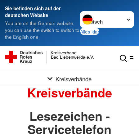
Sie befinden sich auf der
Sprache wechseln zu
deutschen Website
You are on the German website,
you can use the switch to switch to
Alles klar
the English one
Kreisverband
Bad Liebenwerda e.V.
Kreisverbände
Kreisverbände
Lesezeichen -
Servicetelefon