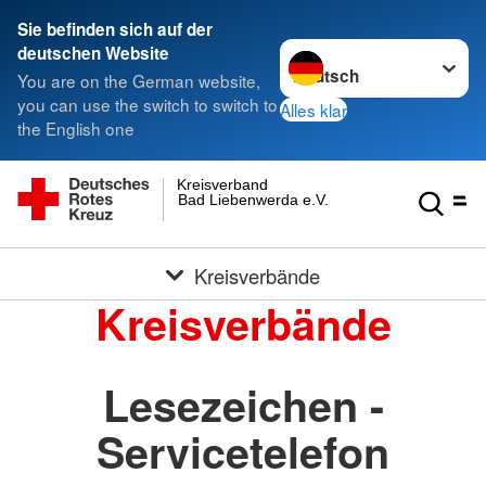
Sie befinden sich auf der
Sprache wechseln zu
deutschen Website
You are on the German website,
you can use the switch to switch to
Alles klar
the English one
Kreisverband
Bad Liebenwerda e.V.
Kreisverbände
Kreisverbände
Lesezeichen -
Servicetelefon