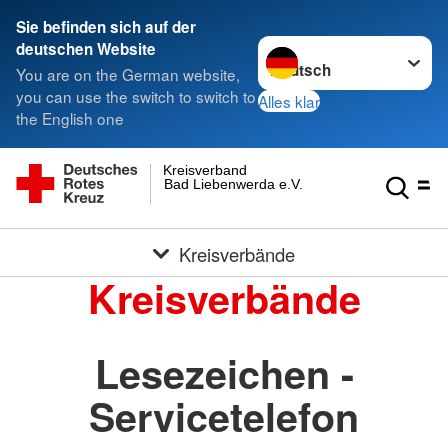
Sie befinden sich auf der
Sprache wechseln zu
deutschen Website
You are on the German website,
you can use the switch to switch to
Alles klar
the English one
Kreisverband
Bad Liebenwerda e.V.
Kreisverbände
Kreisverbände
Lesezeichen -
Servicetelefon