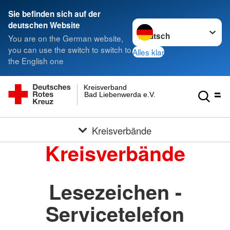
Sie befinden sich auf der
Sprache wechseln zu
deutschen Website
You are on the German website,
you can use the switch to switch to
Alles klar
the English one
Kreisverband
Bad Liebenwerda e.V.
Kreisverbände
Kreisverbände
Lesezeichen -
Servicetelefon