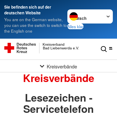
Sie befinden sich auf der
Sprache wechseln zu
deutschen Website
You are on the German website,
you can use the switch to switch to
Alles klar
the English one
Kreisverband
Bad Liebenwerda e.V.
Kreisverbände
Kreisverbände
Lesezeichen -
Servicetelefon