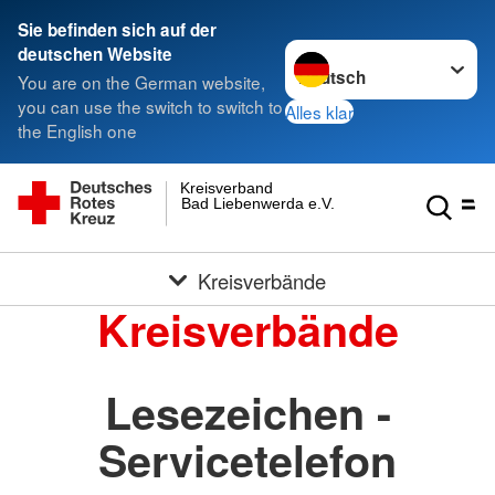
Sie befinden sich auf der
Sprache wechseln zu
deutschen Website
You are on the German website,
you can use the switch to switch to
Alles klar
the English one
Kreisverband
Bad Liebenwerda e.V.
Kreisverbände
Kreisverbände
Lesezeichen -
Servicetelefon