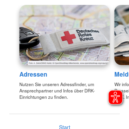
Adressen
Meld
Nutzen Sie unseren Adressfinder, um
Wir inf
Ansprechpartner und Infos über DRK-
Pressei
Einrichtungen zu finden.
DRK. In
Start