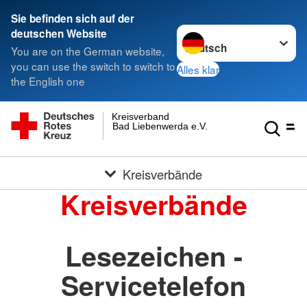
Sie befinden sich auf der
Sprache wechseln zu
deutschen Website
You are on the German website,
you can use the switch to switch to
Alles klar
the English one
Kreisverband
Bad Liebenwerda e.V.
Kreisverbände
Kreisverbände
Lesezeichen -
Servicetelefon