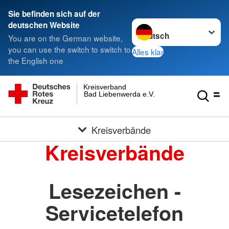
Sie befinden sich auf der
Sprache wechseln zu
deutschen Website
You are on the German website,
you can use the switch to switch to
Alles klar
the English one
Kreisverband
Bad Liebenwerda e.V.
Kreisverbände
Kreisverbände
Lesezeichen -
Servicetelefon