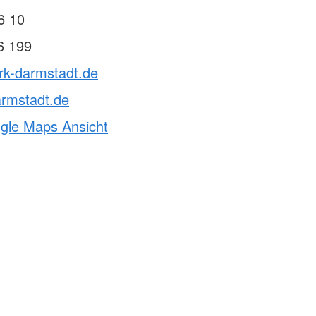
6 10
6 199
rk-darmstadt.de
armstadt.de
ogle Maps Ansicht