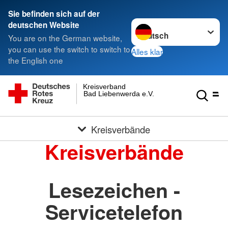
Sie befinden sich auf der
Sprache wechseln zu
deutschen Website
You are on the German website,
you can use the switch to switch to
Alles klar
the English one
Kreisverband
Bad Liebenwerda e.V.
Kreisverbände
Kreisverbände
Lesezeichen -
Servicetelefon