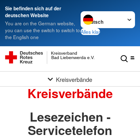
Sie befinden sich auf der
Sprache wechseln zu
deutschen Website
You are on the German website,
you can use the switch to switch to
Alles klar
the English one
Kreisverband
Bad Liebenwerda e.V.
Kreisverbände
Kreisverbände
Lesezeichen -
Servicetelefon