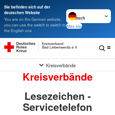
Sie befinden sich auf der
Sprache wechseln zu
deutschen Website
You are on the German website,
you can use the switch to switch to
Alles klar
the English one
Kreisverband
Bad Liebenwerda e.V.
Kreisverbände
Kreisverbände
Lesezeichen -
Servicetelefon