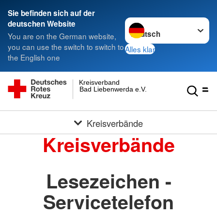
Sie befinden sich auf der
Sprache wechseln zu
deutschen Website
You are on the German website,
you can use the switch to switch to
Alles klar
the English one
Kreisverband
Bad Liebenwerda e.V.
Kreisverbände
Kreisverbände
Lesezeichen -
Servicetelefon