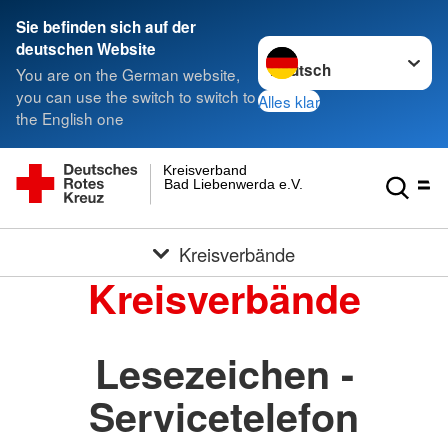
Sie befinden sich auf der
Sprache wechseln zu
deutschen Website
You are on the German website,
you can use the switch to switch to
Alles klar
the English one
Kreisverband
Bad Liebenwerda e.V.
Kreisverbände
Kreisverbände
Lesezeichen -
Servicetelefon