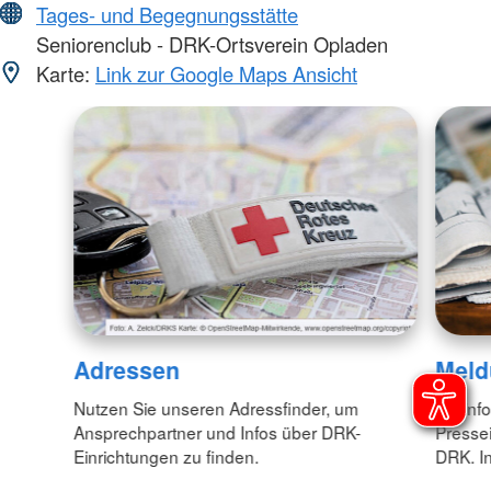
Tages- und Begegnungsstätte
Seniorenclub - DRK-Ortsverein Opladen
Karte:
Link zur Google Maps Ansicht
Adressen
Meld
Nutzen Sie unseren Adressfinder, um
Wir inf
Ansprechpartner und Infos über DRK-
Pressei
Einrichtungen zu finden.
DRK. In