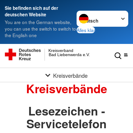
Sie befinden sich auf der
Sprache wechseln zu
deutschen Website
You are on the German website,
you can use the switch to switch to
Alles klar
the English one
Kreisverband
Bad Liebenwerda e.V.
Kreisverbände
Kreisverbände
Lesezeichen -
Servicetelefon