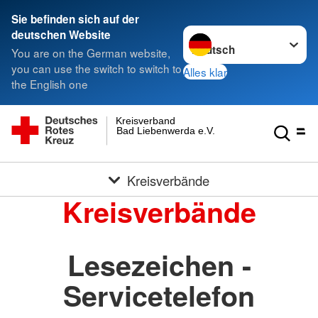
Sie befinden sich auf der
Sprache wechseln zu
deutschen Website
You are on the German website,
you can use the switch to switch to
Alles klar
the English one
Kreisverband
Bad Liebenwerda e.V.
Kreisverbände
Kreisverbände
Lesezeichen -
Servicetelefon