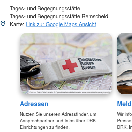
Tages- und Begegnungsstätte
Tages- und Begegnungsstätte Remscheid
Karte:
Link zur Google Maps Ansicht
Adressen
Meld
Nutzen Sie unseren Adressfinder, um
Wir inf
Ansprechpartner und Infos über DRK-
Pressei
Einrichtungen zu finden.
DRK. In