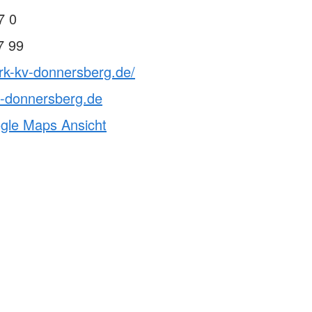
7 0
7 99
rk-kv-donnersberg.de/
v-donnersberg.de
ogle Maps Ansicht