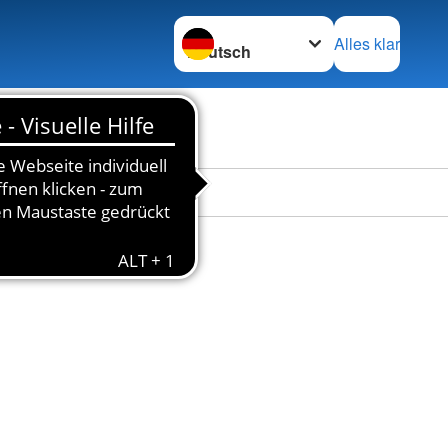
Sprache wechseln zu
Alles klar
en
Das DRK