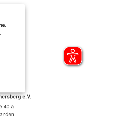
ne.
.
ersberg e.V.
e 40 a
landen