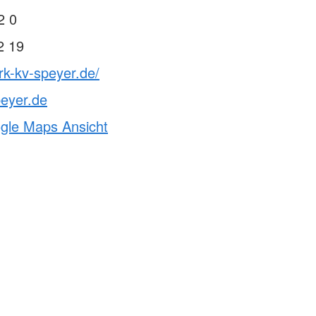
2 0
2 19
rk-kv-speyer.de/
eyer.de
ogle Maps Ansicht