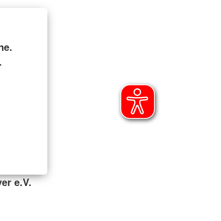
ne.
.
er e.V.