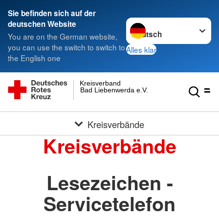
Sie befinden sich auf der
Sprache wechseln zu
deutschen Website
You are on the German website,
you can use the switch to switch to
Alles klar
the English one
Kreisverband
Bad Liebenwerda e.V.
Kreisverbände
Kreisverbände
Lesezeichen -
Servicetelefon