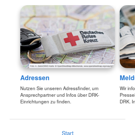
Adressen
Meld
Nutzen Sie unseren Adressfinder, um
Wir inf
Ansprechpartner und Infos über DRK-
Pressei
Einrichtungen zu finden.
DRK. In
Start