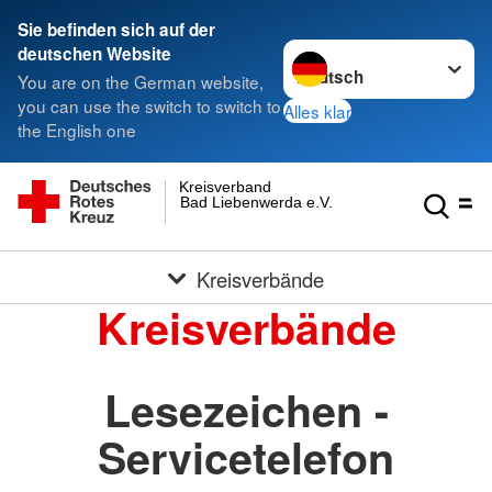
Sie befinden sich auf der
Sprache wechseln zu
deutschen Website
You are on the German website,
you can use the switch to switch to
Alles klar
the English one
Kreisverband
Bad Liebenwerda e.V.
Kreisverbände
Kreisverbände
Lesezeichen -
Servicetelefon