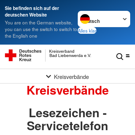
Sie befinden sich auf der
Sprache wechseln zu
deutschen Website
You are on the German website,
you can use the switch to switch to
Alles klar
the English one
Kreisverband
Bad Liebenwerda e.V.
Kreisverbände
Kreisverbände
Lesezeichen -
Servicetelefon