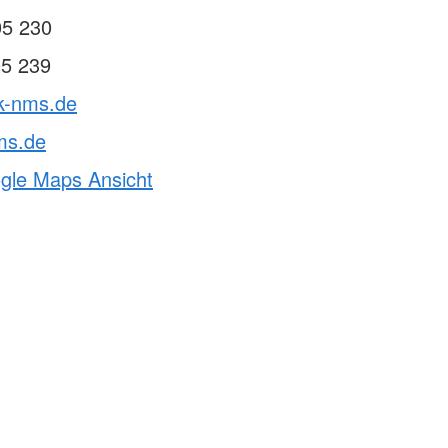
05 230
05 239
rk-nms.de
ms.de
ogle Maps Ansicht