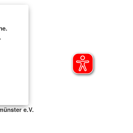
ne.
.
münster e.V.