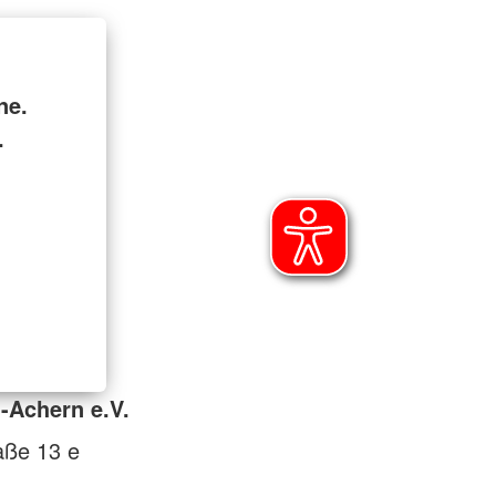
ne.
.
-Achern e.V.
raße 13 e