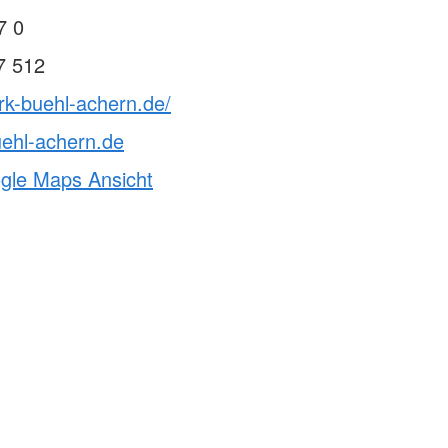
7 0
7 512
rk-buehl-achern.de/
ehl-achern.de
ogle Maps Ansicht