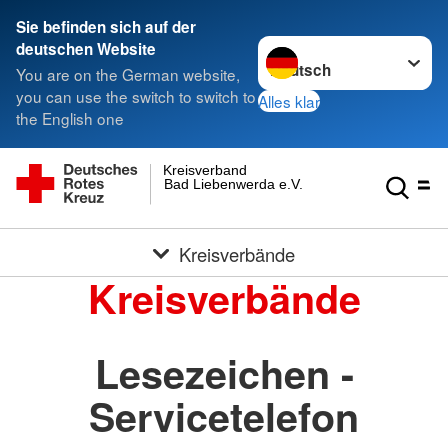
Sie befinden sich auf der
Sprache wechseln zu
deutschen Website
You are on the German website,
you can use the switch to switch to
Alles klar
the English one
Kreisverband
Bad Liebenwerda e.V.
Kreisverbände
Kreisverbände
Lesezeichen -
Servicetelefon