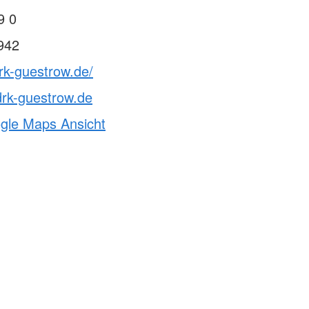
9 0
942
rk-guestrow.de/
k-guestrow.de
ogle Maps Ansicht