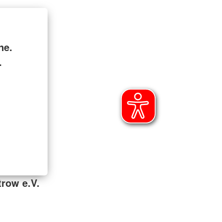
ne.
.
row e.V.