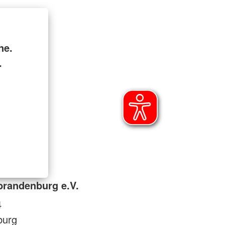
ne.
.
brandenburg e.V.
4
burg