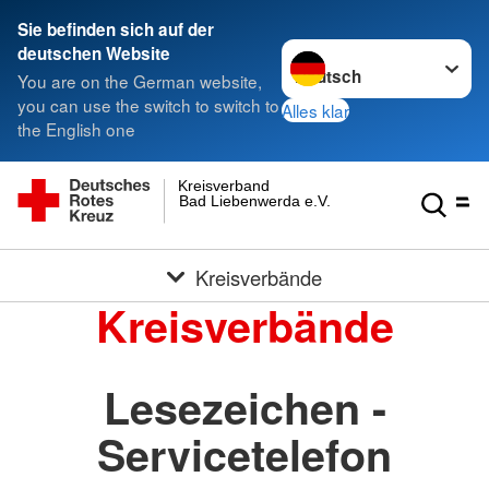
Sie befinden sich auf der
Sprache wechseln zu
deutschen Website
You are on the German website,
you can use the switch to switch to
Alles klar
the English one
Kreisverband
Bad Liebenwerda e.V.
Kreisverbände
Kreisverbände
Lesezeichen -
Servicetelefon