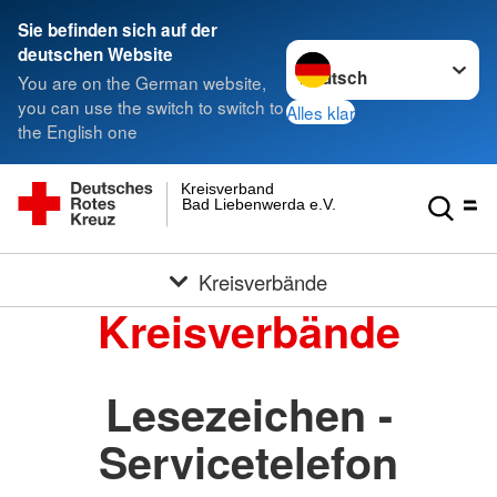
Sie befinden sich auf der
Sprache wechseln zu
deutschen Website
You are on the German website,
you can use the switch to switch to
Alles klar
the English one
Kreisverband
Bad Liebenwerda e.V.
Kreisverbände
Kreisverbände
Lesezeichen -
Servicetelefon