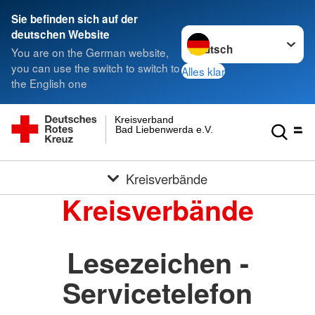
Sie befinden sich auf der
Sprache wechseln zu
deutschen Website
You are on the German website,
you can use the switch to switch to
Alles klar
the English one
Kreisverband
Bad Liebenwerda e.V.
Kreisverbände
Kreisverbände
Lesezeichen -
Servicetelefon