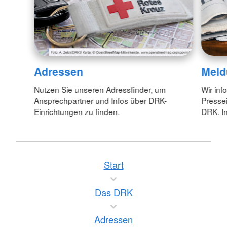
Adressen
Meld
Nutzen Sie unseren Adressfinder, um
Wir inf
Ansprechpartner und Infos über DRK-
Pressei
Einrichtungen zu finden.
DRK. In
Start
Das DRK
Adressen