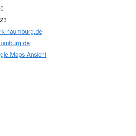
30
23
drk-naumburg.de
aumburg.de
ogle Maps Ansicht