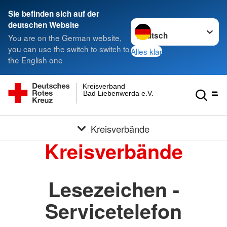
Sie befinden sich auf der
Sprache wechseln zu
deutschen Website
You are on the German website,
you can use the switch to switch to
Alles klar
the English one
Kreisverband
Bad Liebenwerda e.V.
Kreisverbände
Kreisverbände
Lesezeichen -
Servicetelefon