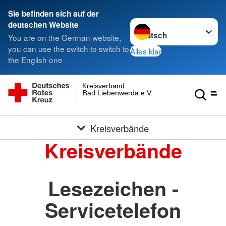
Sie befinden sich auf der
Sprache wechseln zu
deutschen Website
You are on the German website,
you can use the switch to switch to
Alles klar
the English one
Kreisverband
Bad Liebenwerda e.V.
Kreisverbände
Kreisverbände
Lesezeichen -
Servicetelefon