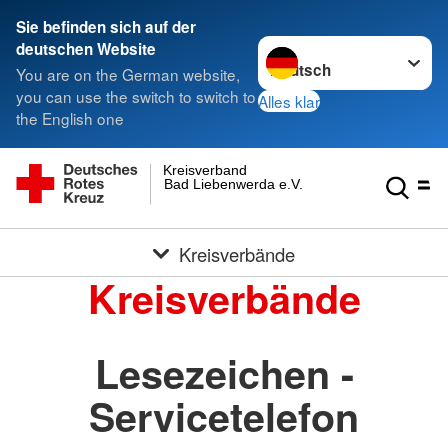
Sie befinden sich auf der
Sprache wechseln zu
deutschen Website
You are on the German website,
you can use the switch to switch to
Alles klar
the English one
Kreisverband
Bad Liebenwerda e.V.
Kreisverbände
Kreisverbände
Lesezeichen -
Servicetelefon