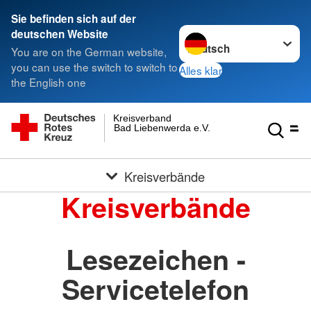
Sie befinden sich auf der
Sprache wechseln zu
deutschen Website
You are on the German website,
you can use the switch to switch to
Alles klar
the English one
Kreisverband
Bad Liebenwerda e.V.
Kreisverbände
Kreisverbände
Lesezeichen -
Servicetelefon