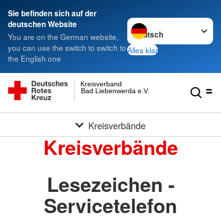
Sie befinden sich auf der
Sprache wechseln zu
deutschen Website
You are on the German website,
you can use the switch to switch to
Alles klar
the English one
Kreisverband
Bad Liebenwerda e.V.
Kreisverbände
Kreisverbände
Lesezeichen -
Servicetelefon