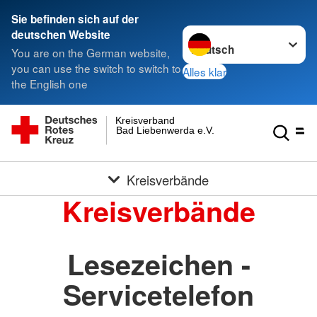
Sie befinden sich auf der
Sprache wechseln zu
deutschen Website
You are on the German website,
you can use the switch to switch to
Alles klar
the English one
Kreisverband
Bad Liebenwerda e.V.
Kreisverbände
Kreisverbände
Lesezeichen -
Servicetelefon