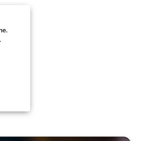
ne.
.