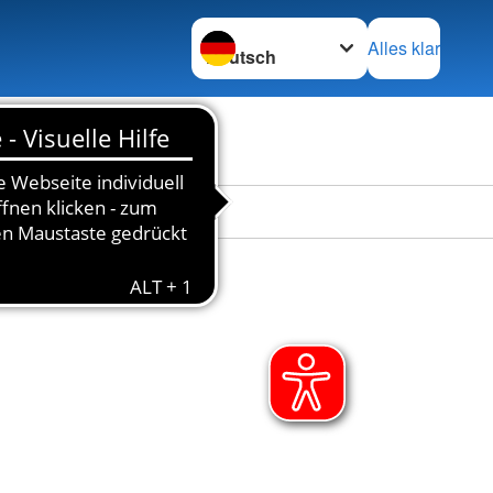
Sprache wechseln zu
Alles klar
en
Das DRK