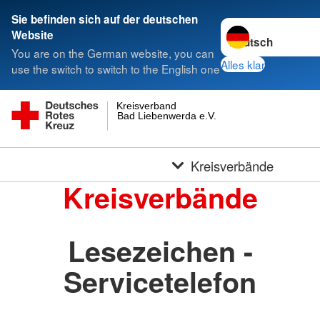
Sie befinden sich auf der deutschen
Sprache wechseln 
Website
You are on the German website, you can
Alles klar
use the switch to switch to the English one
Kreisverband
Bad Liebenwerda e.V.
Kreisverbände
Kreisverbände
Lesezeichen -
Servicetelefon