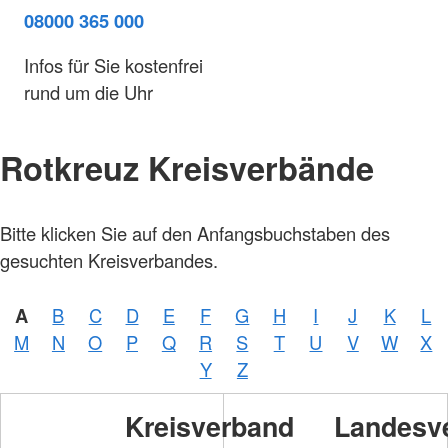
08000 365 000
Infos für Sie kostenfrei
rund um die Uhr
Rotkreuz Kreisverbände
Bitte klicken Sie auf den Anfangsbuchstaben des
gesuchten Kreisverbandes.
A
B
C
D
E
F
G
H
I
J
K
L
M
N
O
P
Q
R
S
T
U
V
W
X
Y
Z
Kreisverband
Landesv