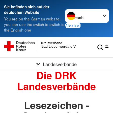
Sie befinden sich auf der
Sprache wechseln zu
deutschen Website
You are on the German website,
you can use the switch to switch to
Alles klar
the English one
Kreisverband
Bad Liebenwerda e.V.
Landesverbände
Die DRK
Landesverbände
Lesezeichen -