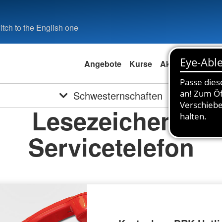
tch to the English one
Angebote
Kurse
Aktuell
Spend
Schwesternschaften
Lesezeichen -
Servicetelefon