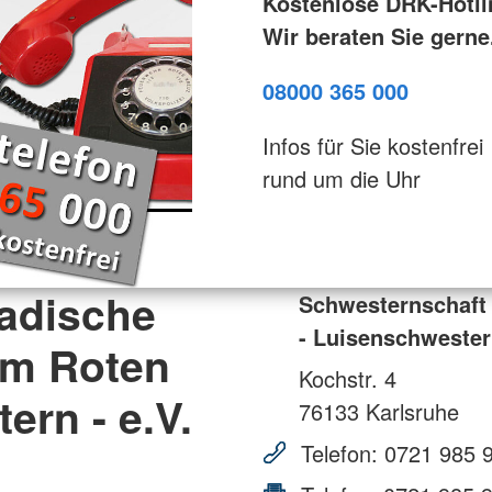
Kostenlose DRK-Hotli
Wir beraten Sie gerne
08000 365 000
Infos für Sie kostenfrei
rund um die Uhr
adische
Schwesternschaft
- Luisenschwestern
om Roten
Kochstr. 4
ern - e.V.
76133
Karlsruhe
Telefon:
0721 985 