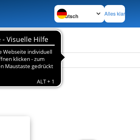
Sprache wechseln zu
Alles klar
en
Das DRK