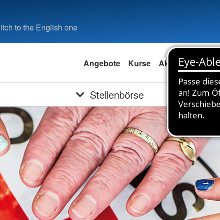
tch to the English one
Angebote
Kurse
Aktuell
Spend
Stellenbörse