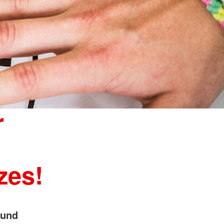
r
zes!
 und