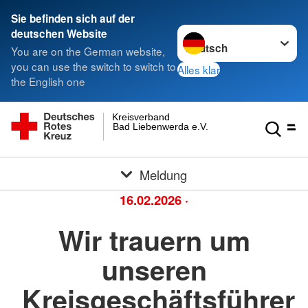
Sie befinden sich auf der
Sprache wechseln zu
deutschen Website
You are on the German website,
you can use the switch to switch to
Alles klar
the English one
Kreisverband
Bad Liebenwerda e.V.
Meldung
16.02.2026
·
Wir trauern um
unseren
Kreisgeschäftsführer