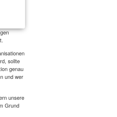
igen
t.
anisationen
d, sollte
tion genau
en und wer
ern unsere
em Grund