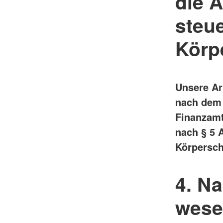
die 
steu
Körp
Unsere Ar
nach dem 
Finanzamt
nach § 5 
Körperscha
4. N
wese