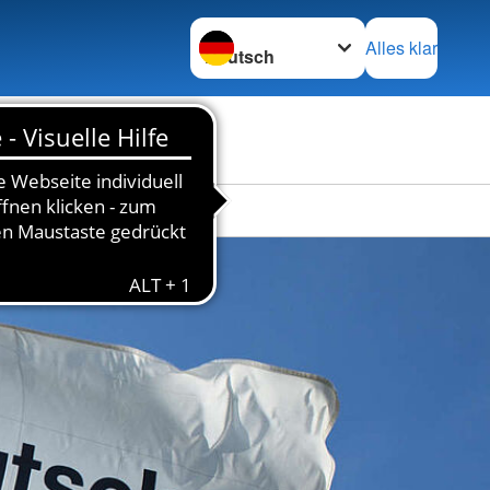
Sprache wechseln zu
Alles klar
en
Das DRK