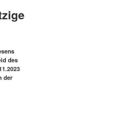
tzige
esens
id des
11.2023
n der