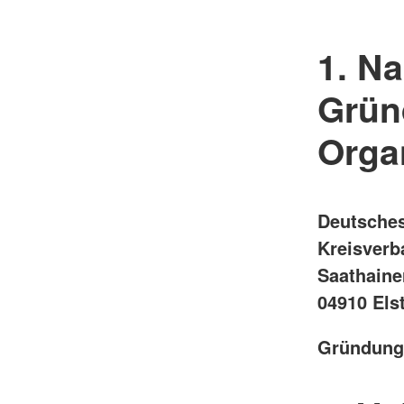
1. Na
Grün
Orga
Deutsches
Kreisverb
Saathainer
04910 Els
Gründungs