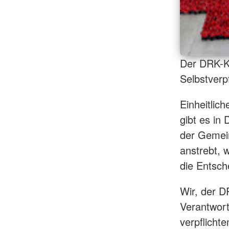
Der DRK-Kr
Selbstverpf
Einheitlic
gibt es in
der Gemein
anstrebt, 
die Entsch
Wir, der 
Verantwor
verpflichte