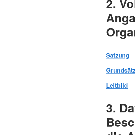
2. V
Anga
Orga
Satzung
Grundsät
Leitbild
3. D
Besc